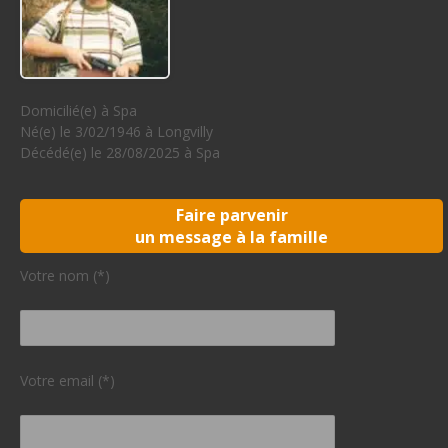
Domicilié(e) à Spa
Né(e) le 3/02/1946 à Longvilly
Décédé(e) le 28/08/2025 à Spa
Faire parvenir
un message à la famille
Votre nom (*)
Votre email (*)