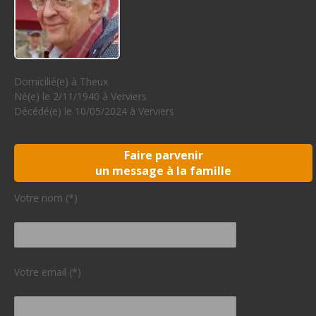
Domicilié(e) à Theux
Né(e) le 2/11/1940 à Verviers
Décédé(e) le 10/05/2024 à Verviers
Faire parvenir
un message à la famille
Votre nom (*)
Votre email (*)