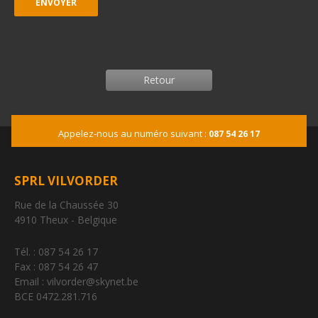
Retour
Appelez-nous au numéro suivant :
087 54 26 17
SPRL VILVORDER
Rue de la Chaussée 30
4910 Theux - Belgique
Tél. : 087 54 26 17
Fax : 087 54 26 47
Email : vilvorder@skynet.be
BCE 0472.281.716