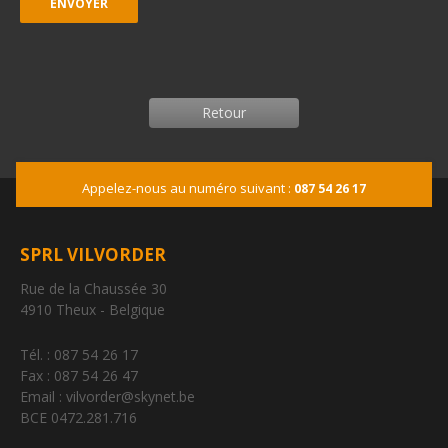
Retour
Appelez-nous au numéro suivant :
087 54 26 17
SPRL VILVORDER
Rue de la Chaussée 30
4910 Theux - Belgique
Tél. : 087 54 26 17
Fax : 087 54 26 47
Email : vilvorder@skynet.be
BCE 0472.281.716