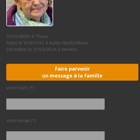
Domicilié(e) à Theux
Né(e) le 9/06/1932 à Aubin-Neufchâteau
Décédé(e) le 31/03/2024 à Verviers
Faire parvenir
un message à la famille
Votre nom (*)
Votre email (*)