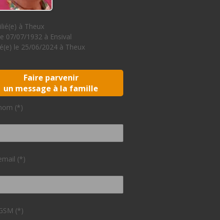
lié(e) à Theux
le 07/07/1932 à Ensival
(e) le 25/06/2024 à Theux
Faire parvenir
un message à la famille
nom (*)
email (*)
GSM (*)