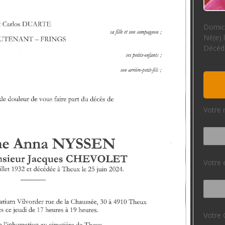
Domici
Né(e) 
Décédé
Votre 
Votre 
Votre 