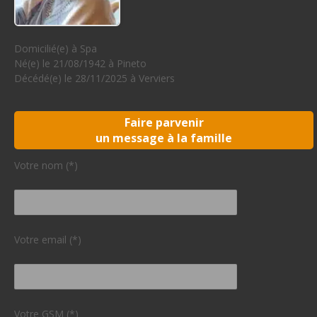
Domicilié(e) à Spa
Né(e) le 21/08/1942 à Pineto
Décédé(e) le 28/11/2025 à Verviers
Faire parvenir
un message à la famille
Votre nom (*)
Votre email (*)
Votre GSM (*)