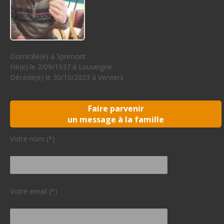
Domicilié(e) à Sprimont
Né(e) le 2/09/1937 à Louveigné
Décédé(e) le 30/10/2023 à Verviers
Faire parvenir
un message à la famille
Votre nom (*)
Votre email (*)