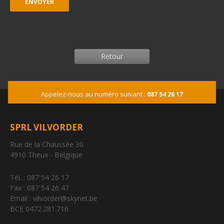
Retour
Appelez-nous au numéro suivant :
087 54 26 17
SPRL VILVORDER
Rue de la Chaussée 30
4910 Theux - Belgique
Tél. : 087 54 26 17
Fax : 087 54 26 47
Email : vilvorder@skynet.be
BCE 0472.281.716