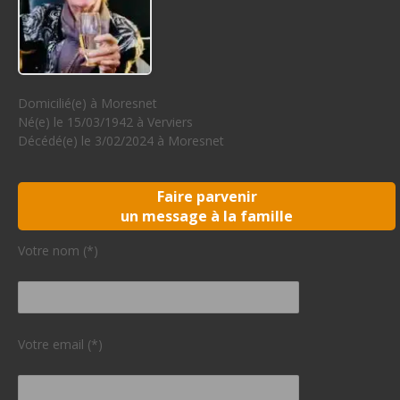
Domicilié(e) à Moresnet
Né(e) le 15/03/1942 à Verviers
Décédé(e) le 3/02/2024 à Moresnet
Faire parvenir
un message à la famille
Votre nom (*)
Votre email (*)