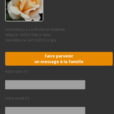
Domicilié(e) à La-Roche-en-Ardenne
Né(e) le 14/03/1948 à Saive
Décédé(e) le 24/12/2023 à Spa
Faire parvenir
un message à la famille
Votre nom (*)
Votre email (*)