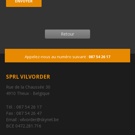
Retour
Appelez-nous au numéro suivant :
087 54 26 17
SPRL VILVORDER
Rue de la Chaussée 30
4910 Theux - Belgique
Tél. : 087 54 26 17
Fax : 087 54 26 47
Email : vilvorder@skynet.be
BCE 0472.281.716