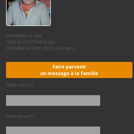
Domicilié(e) à Spa
Né(e) le 7/11/1946 à Spa
Décédé(e) le 28/11/2025 à Verviers
Faire parvenir
un message à la famille
Votre nom (*)
Votre email (*)