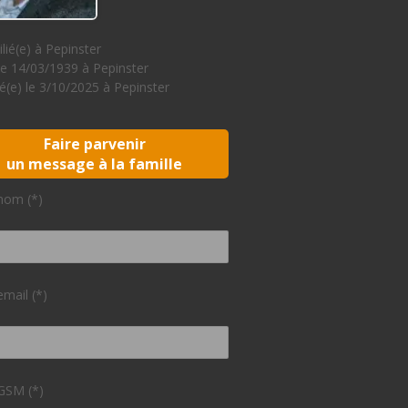
lié(e) à Pepinster
le 14/03/1939 à Pepinster
(e) le 3/10/2025 à Pepinster
Faire parvenir
un message à la famille
nom (*)
email (*)
GSM (*)