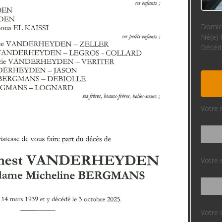
Domici
Né(e) 
Décédé
Votre 
Votre 
Votre 