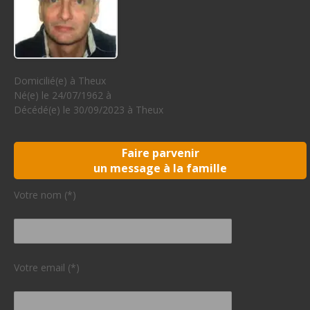
Domicilié(e) à Theux
Né(e) le 24/07/1962 à
Décédé(e) le 30/09/2023 à Theux
Faire parvenir
un message à la famille
Votre nom (*)
Votre email (*)