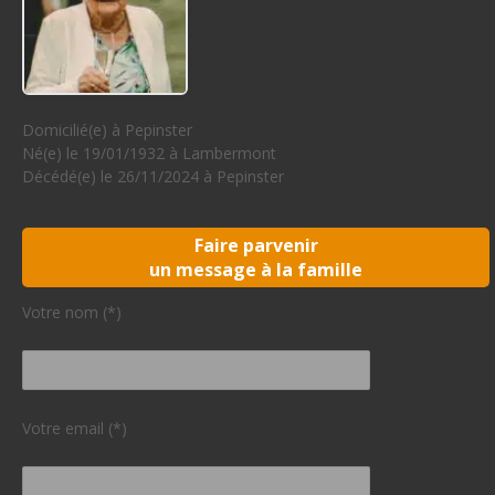
Domicilié(e) à Pepinster
Né(e) le 19/01/1932 à Lambermont
Décédé(e) le 26/11/2024 à Pepinster
Faire parvenir
un message à la famille
Votre nom (*)
Votre email (*)