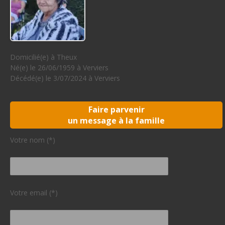
Domicilié(e) à Theux
Né(e) le 26/06/1959 à Verviers
Décédé(e) le 3/07/2024 à Verviers
Faire parvenir
un message à la famille
Votre nom (*)
Votre email (*)