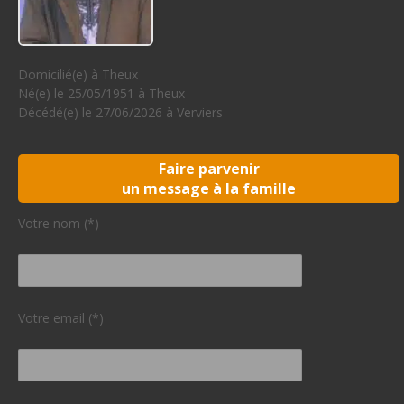
Domicilié(e) à Theux
Né(e) le 25/05/1951 à Theux
Décédé(e) le 27/06/2026 à Verviers
Faire parvenir
un message à la famille
Votre nom (*)
Votre email (*)