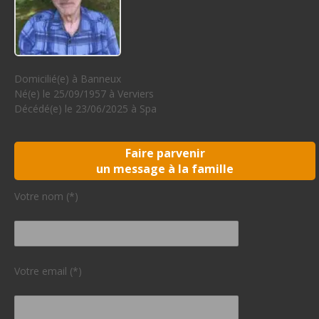
Domicilié(e) à Banneux
Né(e) le 25/09/1957 à Verviers
Décédé(e) le 23/06/2025 à Spa
Faire parvenir
un message à la famille
Votre nom (*)
Votre email (*)