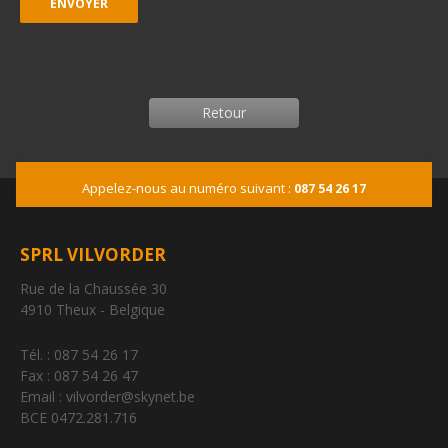
Retour
Appelez-nous au numéro suivant :
087 54 26 17
SPRL VILVORDER
Rue de la Chaussée 30
4910 Theux - Belgique
Tél. : 087 54 26 17
Fax : 087 54 26 47
Email : vilvorder@skynet.be
BCE 0472.281.716