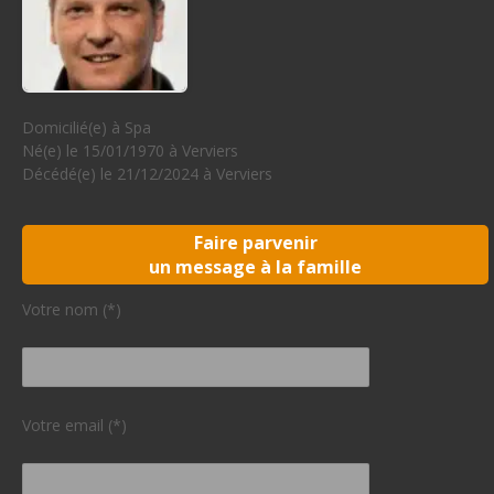
Domicilié(e) à Spa
Né(e) le 15/01/1970 à Verviers
Décédé(e) le 21/12/2024 à Verviers
Faire parvenir
un message à la famille
Votre nom (*)
Votre email (*)