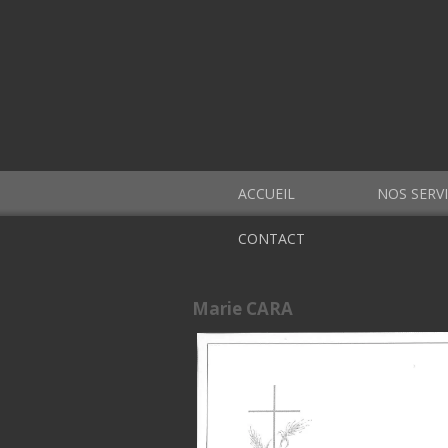
ACCUEIL
NOS SERV
CONTACT
Marie CARA