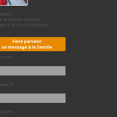
lié(e) à
le 26/02/1932 à Verviers
(e) le 25/01/2024 à Verviers
Faire parvenir
un message à la famille
nom (*)
email (*)
GSM (*)