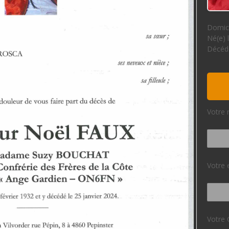
Domici
Né(e) 
Décédé
Votre 
Votre 
Votre 