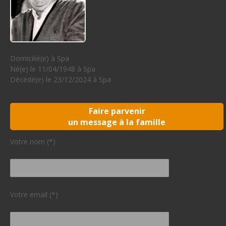
Domicilié(e) à Spa
Né(e) le 11/04/1948 à Spa
Décédé(e) le 23/12/2024 à Spa
Faire parvenir
un message à la famille
Votre nom (*)
Votre email (*)