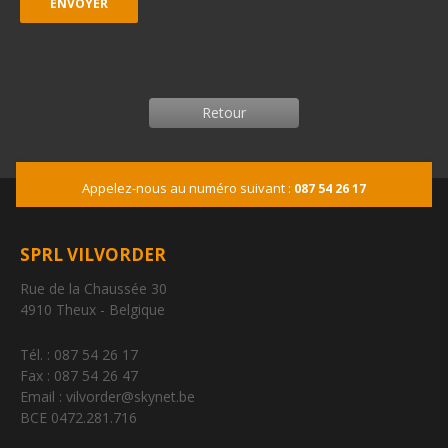
Retour
Appelez-nous au numéro suivant :
087 54 26 17
SPRL VILVORDER
Rue de la Chaussée 30
4910 Theux - Belgique
Tél. : 087 54 26 17
Fax : 087 54 26 47
Email : vilvorder@skynet.be
BCE 0472.281.716