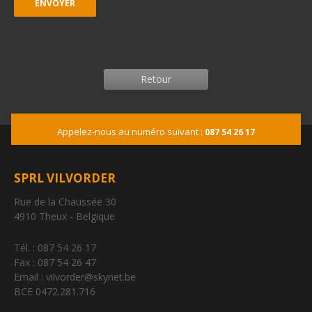
Retour
Appelez-nous au numéro suivant :
087 54 26 17
SPRL VILVORDER
Rue de la Chaussée 30
4910 Theux - Belgique
Tél. : 087 54 26 17
Fax : 087 54 26 47
Email : vilvorder@skynet.be
BCE 0472.281.716