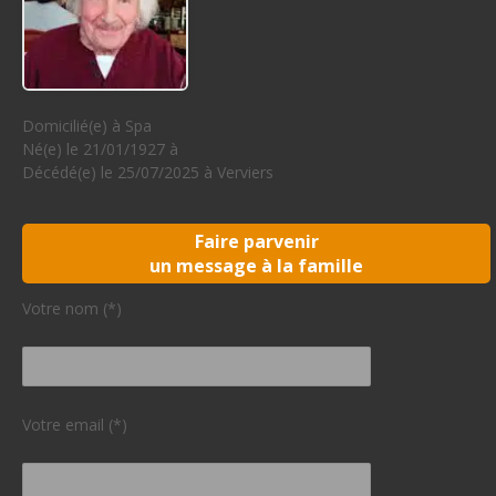
Domicilié(e) à Spa
Né(e) le 21/01/1927 à
Décédé(e) le 25/07/2025 à Verviers
Faire parvenir
un message à la famille
Votre nom (*)
Votre email (*)