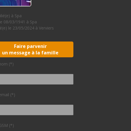
lié(e) à Spa
le 08/03/1941 à Spa
(e) le 23/05/2024 à Verviers
Faire parvenir
un message à la famille
nom (*)
email (*)
GSM (*)