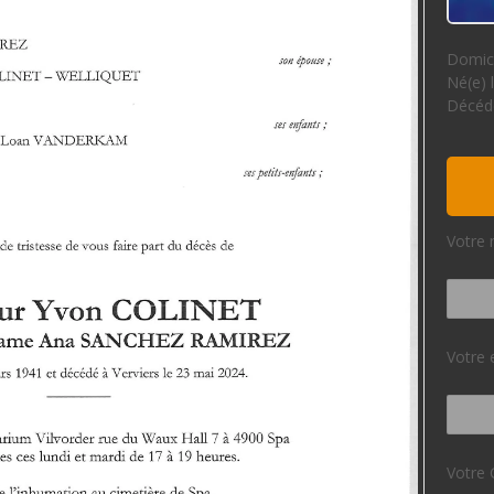
Domici
Né(e) 
Décédé
Votre 
Votre 
Votre 